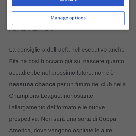
Manage options
Non ci sarà il ritorno di Ronaldo in Champions League (ansa
foto)- controcalcio.com
La consigliera dell’Uefa nell’esecutivo anche
Fifa ha così bloccato già sul nascere quanto
accadrebbe nel prossimo futuro, non c’è
nessuna chance
per un futuro dei club nella
Champions League, nonostante
l’allargamento del formato e le nuove
prospettive. Non sarà una sorta di Coppa
America, dove vengono ospitate le altre