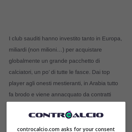
I club sauditi hanno investito tanto in Europa,
miliardi (non milioni…) per acquistare
globalmente un grande pacchetto di
calciatori, un po’ di tutte le fasce. Dai top
player agli onesti mestieranti, in Arabia tutto
fa brodo e viene annacquato da contratti
stratosferici, che dovranno essere poi
dimostrati sul campo. L’idea di una
partecipazione in Champions
è emersa, gli
controcalcio.com asks for your consent