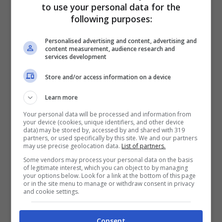
to use your personal data for the
sceicchi sarebbero ben felici di vedere
following purposes:
Ronaldo tornare nella coppa sempre
Personalised advertising and content, advertising and
content measurement, audience research and
preferita. È arrivato ora l’annuncio di Evelina
services development
Christillen
, stop netto agli arabi in Coppa
Store and/or access information on a device
dei Campioni.
Learn more
Your personal data will be processed and information from
your device (cookies, unique identifiers, and other device
data) may be stored by, accessed by and shared with 319
partners, or used specifically by this site. We and our partners
may use precise geolocation data.
List of partners.
Some vendors may process your personal data on the basis
of legitimate interest, which you can object to by managing
your options below. Look for a link at the bottom of this page
or in the site menu to manage or withdraw consent in privacy
and cookie settings.
Consent