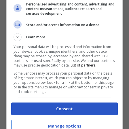
Personalised advertising and content, advertising and
succedendo
content measurement, audience research and
services development
In questo senso, occhio alle mosse del Real
Store and/or access information on a device
Madrid, che sta preparando un colpo da
80
Learn more
milioni di euro
. Un affare che riguarda assai
Your personal data will be processed and information from
your device (cookies, unique identifiers, and other device
da vicino l’Inter.
data) may be stored by, accessed by and shared with 319
partners, or used specifically by this site. We and our partners
may use precise geolocation data.
List of partners.
Some vendors may process your personal data on the basis
of legitimate interest, which you can object to by managing
your options below. Look for a link at the bottom of this page
or in the site menu to manage or withdraw consent in privacy
and cookie settings.
Consent
Manage options