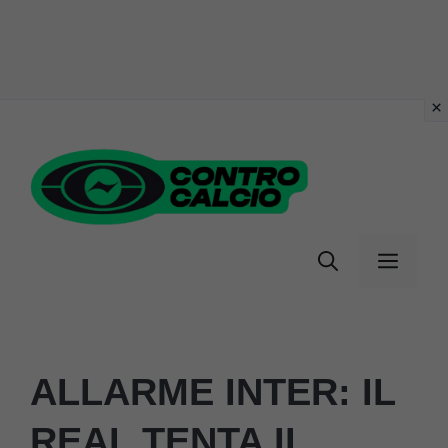
Vai
al
contenuto
Menu
ALLARME INTER: IL
REAL TENTA IL