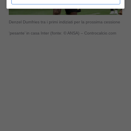
Denzel Dumfries tra i primi indiziati per la prossima cessione
‘pesante’ in casa Inter (fonte: © ANSA) – Controcalcio.com