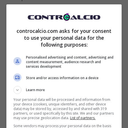
persona con lui.
Addirittura sono stato
rimproverato
perché accompagnavo
controcalcio.com asks for your consent
Hojlund
all’allenamento, non voleva
to use your personal data for the
nemmeno che ci distraessimo e parlassimo
following purposes:
in macchina insieme lungo il tragitto. Alla
Personalised advertising and content, advertising and
content measurement, audience research and
lunga, sono cose che ti fanno arrabbiare e
services development
stancare”.
Store and/or access information on a device
Learn more
Your personal data will be processed and information from
your device (cookies, unique identifiers, and other device
data) may be stored by, accessed by and shared with 319
partners, or used specifically by this site. We and our partners
may use precise geolocation data.
List of partners.
Some vendors may process your personal data on the basis