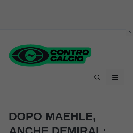
Vai
al
contenuto
Menu
DOPO MAEHLE,
ANCHE DEMIRAL: