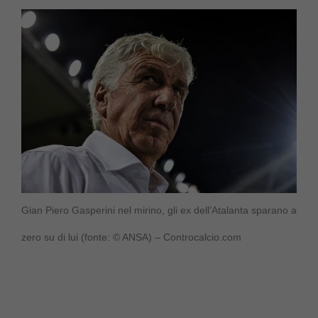
Gian Piero Gasperini nel mirino, gli ex dell’Atalanta sparano a
zero su di lui (fonte: © ANSA) – Controcalcio.com