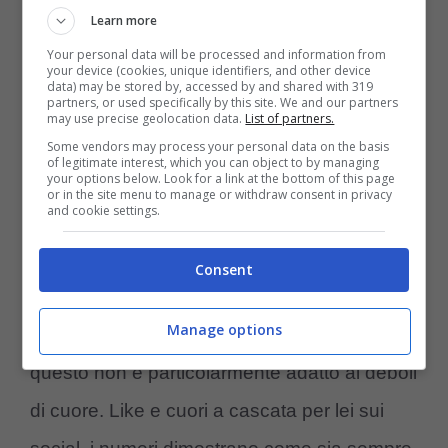
Learn more
Your personal data will be processed and information from
your device (cookies, unique identifiers, and other device
data) may be stored by, accessed by and shared with 319
partners, or used specifically by this site. We and our partners
may use precise geolocation data.
List of partners.
Some vendors may process your personal data on the basis
of legitimate interest, which you can object to by managing
your options below. Look for a link at the bottom of this page
Federica Nargi incanta ancora (Instagram) –
or in the site menu to manage or withdraw consent in privacy
and cookie settings.
controcalcio.com
Consent
Tra le donne più belle del mondo dello
Manage options
spettacolo, ogni suo scatto fa il boom e
questo non è particolarmente adatto ai deboli
di cuore. Like e cuori a cascata per lei sui