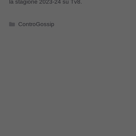
la stagione 2023-24 su Tv8.
Categorie
ControGossip