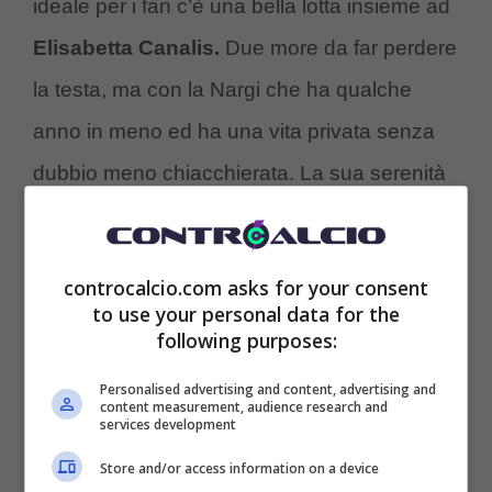
ideale per i fan c’è una bella lotta insieme ad
Elisabetta Canalis.
Due more da far perdere
la testa, ma con la Nargi che ha qualche
anno in meno ed ha una vita privata senza
dubbio meno chiacchierata. La sua serenità
con Matri e le figlie traspare ed emerge
anche negli scatti: una
mamma sexy come
controcalcio.com asks for your consent
Federica Nargi
è davvero molto difficile da
to use your personal data for the
following purposes:
trovare.
Personalised advertising and content, advertising and
content measurement, audience research and
services development
Store and/or access information on a device