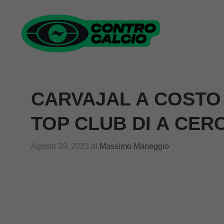
Vai
al
contenuto
CARVAJAL A COSTO 
TOP CLUB DI A CER
Agosto 29, 2023
di
Massimo Maneggio