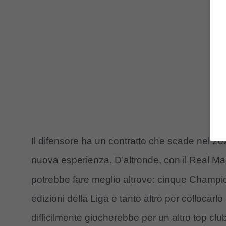
Il difensore ha un contratto che scade nel 
nuova esperienza. D’altronde, con il Real Mad
potrebbe fare meglio altrove: cinque Champions
edizioni della Liga e tanto altro per collocarlo 
difficilmente giocherebbe per un altro top cl