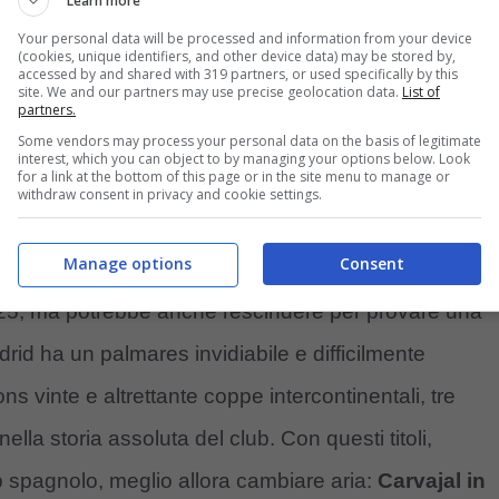
Learn more
Your personal data will be processed and information from your device
(cookies, unique identifiers, and other device data) may be stored by,
accessed by and shared with 319 partners, or used specifically by this
site. We and our partners may use precise geolocation data.
List of
partners.
Some vendors may process your personal data on the basis of legitimate
interest, which you can object to by managing your options below. Look
for a link at the bottom of this page or in the site menu to manage or
withdraw consent in privacy and cookie settings.
Manage options
Consent
2025, ma potrebbe anche rescindere per provare una
rid ha un palmares invidiabile e difficilmente
 vinte e altrettante coppe intercontinentali, tre
nella storia assoluta del club. Con questi titoli,
ub spagnolo, meglio allora cambiare aria:
Carvajal in