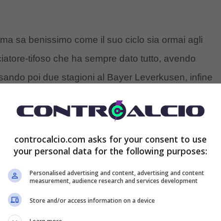
 ma sa benissimo come il suo ciclo sia ormai agli
iatore-tifoso che ha sempre dato tutto, avendo
passando poi due stagioni al Bayer Leverkusen, infine
 è diventato il padrone della zona destra bassa.
siderazioni, partendo dall’addio di
Carlo Ancelotti
controcalcio.com asks for your consent to use
 Il terzino, senza il maestro italiano, potrebbe invece
your personal data for the following purposes:
ne che può stuzzicare i grandi club.
Personalised advertising and content, advertising and content
measurement, audience research and services development
si è suggestiva
Store and/or access information on a device