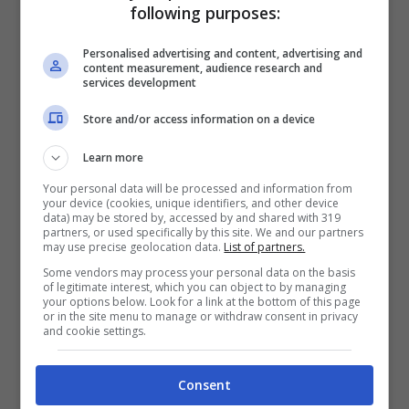
following purposes:
giorni:
Bonucci, Pogba, Alex Sandro, Mc
Kennie e Nicolussi Caviglia.
Personalised advertising and content, advertising and
content measurement, audience research and
services development
Store and/or access information on a device
Learn more
Your personal data will be processed and information from
your device (cookies, unique identifiers, and other device
data) may be stored by, accessed by and shared with 319
partners, or used specifically by this site. We and our partners
may use precise geolocation data.
List of partners.
Some vendors may process your personal data on the basis
of legitimate interest, which you can object to by managing
your options below. Look for a link at the bottom of this page
or in the site menu to manage or withdraw consent in privacy
and cookie settings.
Il caso Bonucci verso l’epilogo (Ansa foto) – controcalcio.com
Consent