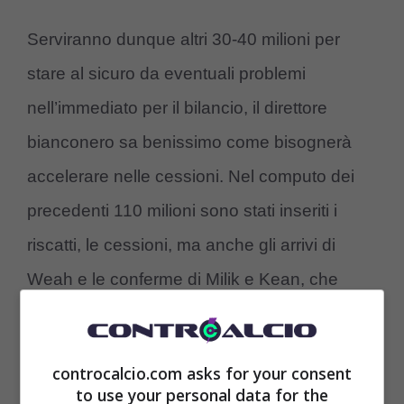
Serviranno dunque altri 30-40 milioni per
stare al sicuro da eventuali problemi
nell’immediato per il bilancio, il direttore
bianconero sa benissimo come bisognerà
accelerare nelle cessioni. Nel computo dei
precedenti 110 milioni sono stati inseriti i
riscatti, le cessioni, ma anche gli arrivi di
Weah e le conferme di Milik e Kean, che
hanno influito sul bilancio. Ora, invece, è
tempo solo di diminuire la spesa corrente, ci
controcalcio.com asks for your consent
sono tanti indiziati all’addio nei prossimi
to use your personal data for the