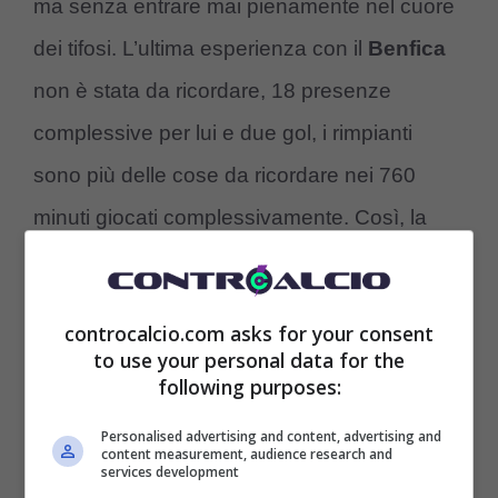
ma senza entrare mai pienamente nel cuore
dei tifosi. L’ultima esperienza con il
Benfica
non è stata da ricordare, 18 presenze
complessive per lui e due gol, i rimpianti
sono più delle cose da ricordare nei 760
minuti giocati complessivamente. Così, la
mossa – secondo
RMC Sport
– sarà quella
decisiva
: Julien Draxler al Crystal Palace
, il
controcalcio.com asks for your consent
club rossoblù inglese tenta il grande colpo.
to use your personal data for the
following purposes:
Personalised advertising and content, advertising and
content measurement, audience research and
services development