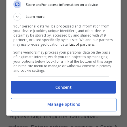
Store and/or access information on a device
Learn more
Your personal data will be processed and information from
your device (cookies, unique identifiers, and other device
data) may be stored by, accessed by and shared with 319
partners, or used specifically by this site. We and our partners
may use precise geolocation data.
List of partners.
Some vendors may process your personal data on the basis
Il trequartista sceglie la Premier League (Ansa foto) –
of legitimate interest, which you can object to by managing
your options below. Look for a link at the bottom of this page
controcalcio.com
or in the site menu to manage or withdraw consent in privacy
and cookie settings.
Ci sarebbe già in beneplacito del Psg su
Consent
quello che per anni è stato
l’obiettivo della
Manage options
Juve
, soprattutto quando era giovanissimo e
regalava colpi magici nel campionato