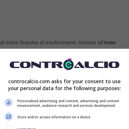
inizio finestra di trasferimenti, tornare all’
Inter
ub aveva tentato la strada di un nuovo accordo
’assalto per il trasferimento dal
Chelsea
a titolo
la porta non era stata la società londinese, ma lo
controcalcio.com asks for your consent to use
he ha irritato tutti a Milano.
your personal data for the following purposes:
Personalised advertising and content, advertising and content
i fosse la
Juventus
, ma l’assalto bianconero non si
measurement, audience research and services development
nto della Vecchia Signora era (forse è ancora)
Store and/or access information on a device
con il Chelsea per l’affare, nemmeno provando a