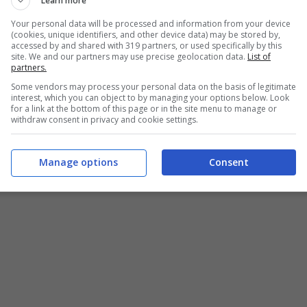
Learn more
La proposta dei torinesi e quella dei Blues sono
Your personal data will be processed and information from your device
(cookies, unique identifiers, and other device data) may be stored by,
accessed by and shared with 319 partners, or used specifically by this
 ancora a Londra, ad allenarsi a parte.
site. We and our partners may use precise geolocation data.
List of
partners.
Some vendors may process your personal data on the basis of legitimate
e ancora succedere. In
Serie A
, rimane vivo
interest, which you can object to by managing your options below. Look
for a link at the bottom of this page or in the site menu to manage or
tentare una sortita last minute, ma occhio anche a
withdraw consent in privacy and cookie settings.
iù sorprendente.
Manage options
Consent