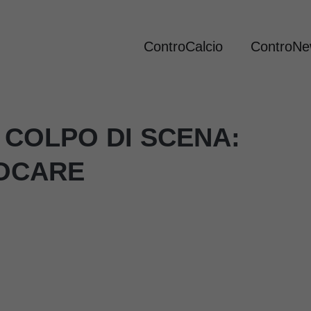
ControCalcio
ControN
 COLPO DI SCENA:
IOCARE