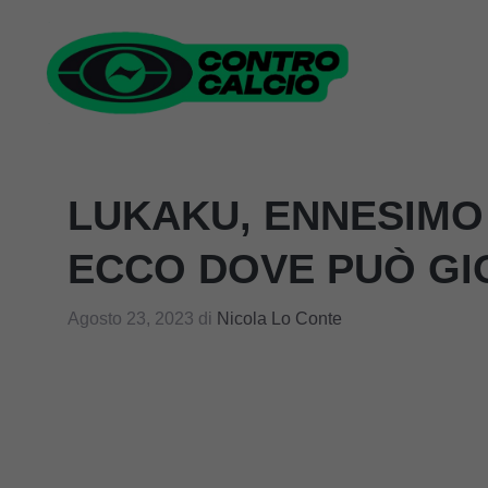
Vai
al
contenuto
LUKAKU, ENNESIMO
ECCO DOVE PUÒ G
Agosto 23, 2023
di
Nicola Lo Conte