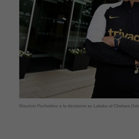
Mauricio Pochettino e la decisione su Lukaku al Chelsea (fo