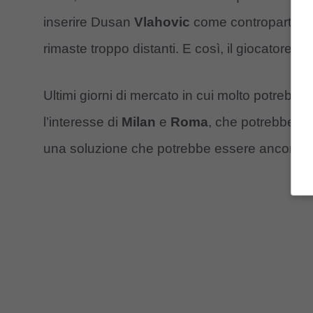
inserire Dusan
Vlahovic
come contropartita. 
rimaste troppo distanti. E così, il giocatore è
Ultimi giorni di mercato in cui molto potrebb
l’interesse di
Milan
e
Roma
, che potrebbero 
una soluzione che potrebbe essere ancora p