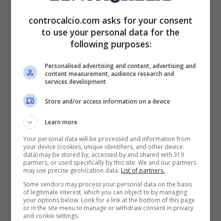
controcalcio.com asks for your consent
to use your personal data for the
following purposes:
Personalised advertising and content, advertising and
Juventus e Vlahovic, piano
content measurement, audience research and
services development
con gli entusiasmi:
Store and/or access information on a device
“Esaltazione esagerata”,
Learn more
Allegri avvisato
Your personal data will be processed and information from
your device (cookies, unique identifiers, and other device
data) may be stored by, accessed by and shared with 319
Molti commentatori hanno elogiato la prova
partners, or used specifically by this site. We and our partners
may use precise geolocation data.
List of partners.
della Juventus, ma non tutti. Ad esempio,
Some vendors may process your personal data on the basis
of legitimate interest, which you can object to by managing
Ivan
Zazzaroni
, direttore del ‘Corriere dello
your options below. Look for a link at the bottom of this page
or in the site menu to manage or withdraw consent in privacy
Sport’, non ha risparmiato critiche.
and cookie settings.