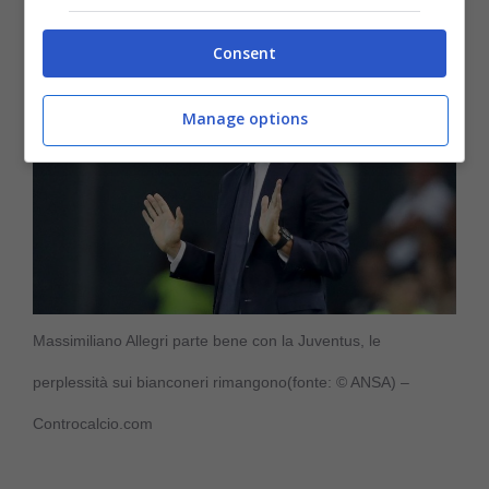
Consent
Manage options
Massimiliano Allegri parte bene con la Juventus, le
perplessità sui bianconeri rimangono(fonte: © ANSA) –
Controcalcio.com