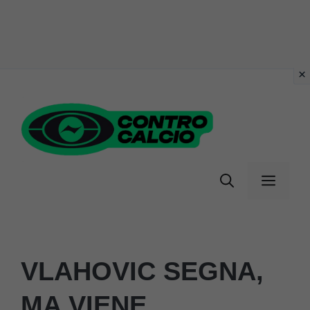
Vai
al
contenuto
Menu
VLAHOVIC SEGNA,
MA VIENE