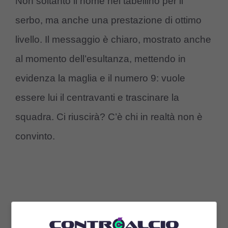
Non soltanto il nome nel tabellino per il
serbo, ma anche una prestazione di ottimo
livello. Il messaggio è chiaro, mostrato anche
al momento dell’esultanza, mettendo in
evidenza la maglia e il numero 9: vuole
essere lui il centravanti e trascinare la
squadra. Ci riuscirà? C’è chi in realtà non è
convinto.