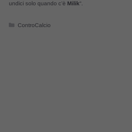
undici solo quando c’è
Milik
“.
Categorie
ControCalcio