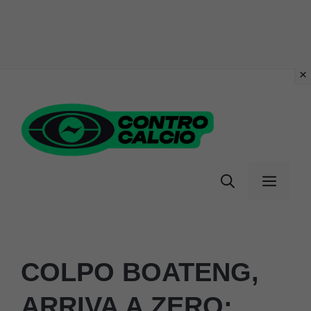
Vai
al
contenuto
Menu
COLPO BOATENG,
ARRIVA A ZERO: