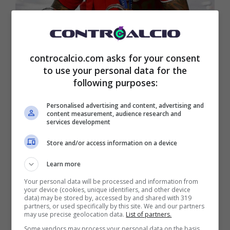
controcalcio.com asks for your consent
Jerome Boateng campione d’Europa nel 2020 (Ansa foto) –
to use your personal data for the
controcalcio.com
following purposes:
Personalised advertising and content, advertising and
A pensarci bene, nemmeno tanto
content measurement, audience research and
services development
improbabile come sottolinea Luca Cerchione
Store and/or access information on a device
su
Twitter.
Il difensore sarebbe l’uomo in più
Learn more
in difesa, c’è bisogno di aggiungere
Your personal data will be processed and information from
your device (cookies, unique identifiers, and other device
l’esperienza delle gare internazionali
data) may be stored by, accessed by and shared with 319
partners, or used specifically by this site. We and our partners
andando in Champions. Boateng, che l’ha
may use precise geolocation data.
List of partners.
Some vendors may process your personal data on the basis