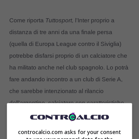
Come riporta
Tuttosport,
l’Inter proprio a
distanza di tre anni da una finale persa
(quella di Europa League contro il Siviglia)
potrebbe disfarsi proprio di un calciatore che
ha militato anche nel club spagnolo. Lo potrà
fare andando incontro a un club di Serie A,
che sarebbe intenzionato al rilancio
dell’argentino, calciatore con caratteristiche
di imprevedibilità comunque molto gradite.
Così, il
Torino è interessato a Correa,
controcalcio.com asks for your consent
l’attaccante sarebbe un rinforzo utile per i