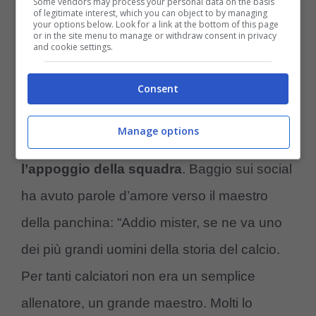
Some vendors may process your personal data on the basis
of legitimate interest, which you can object to by managing
(Ansa foto) – controcalcio.com
your options below. Look for a link at the bottom of this page
or in the site menu to manage or withdraw consent in privacy
and cookie settings.
Allo sfortunato difensore, morto in un
incidente prima di una gara di Coppa Italia,
Consent
furono devoluti i premi salvezza per volere
Manage options
proprio di Mazzone, che trovò all’unanimità
l’appoggio della squadra
. Baggio sui social
ha avuto parole d’amore verso il maestro
della panchina: “Addio mister, se ne va uno
dei più grandi uomini della storia del calcio.
Per tanti calciatori non era un semplice
allenatore, un grande maestro. Molti lo