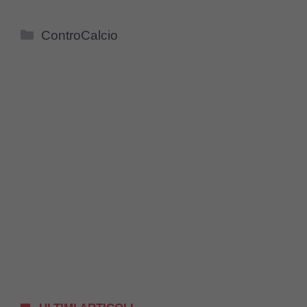
Categorie
ControCalcio