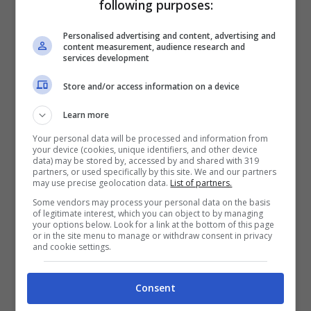
following purposes:
svelato su uno dei ceduti:
Personalised advertising and content, advertising and
voleva trattenerlo in
content measurement, audience research and
services development
bianconero
Store and/or access information on a device
C’era un giocatore, tra quelli che hanno
Learn more
lasciato la
Continassa
in questi giorni, che
Your personal data will be processed and information from
your device (cookies, unique identifiers, and other device
secondo Allegri poteva eccome fare al caso
data) may be stored by, accessed by and shared with 319
partners, or used specifically by this site. We and our partners
may use precise geolocation data.
List of partners.
della Vecchia Signora.
Some vendors may process your personal data on the basis
of legitimate interest, which you can object to by managing
your options below. Look for a link at the bottom of this page
or in the site menu to manage or withdraw consent in privacy
and cookie settings.
Consent