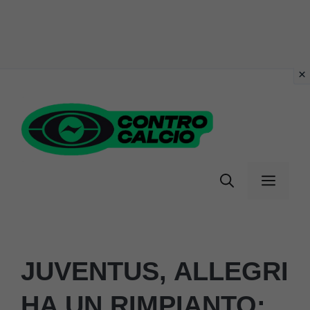
Vai
al
contenuto
Menu
JUVENTUS, ALLEGRI
HA UN RIMPIANTO: