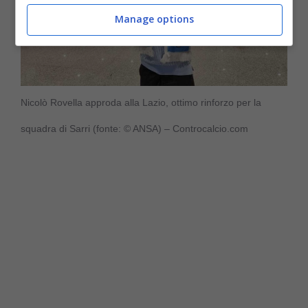
Manage options
Nicolò Rovella approda alla Lazio, ottimo rinforzo per la
squadra di Sarri (fonte: © ANSA) – Controcalcio.com