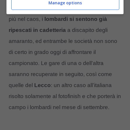
Manage options
Il campionato potrebbe così andare ancora
più nel caos, i
lombardi si sentono già
ripescati in cadetteria
a discapito degli
amaranto, ed entrambe le società non sono
di certo in grado oggi di affrontare il
campionato. Le gare di una o dell’altra
saranno recuperate in seguito, così come
quelle del
Lecco
: un altro caso all’italiana
risolto solamente al fotofinish e che porterà in
campo i lombardi nel mese di settembre.