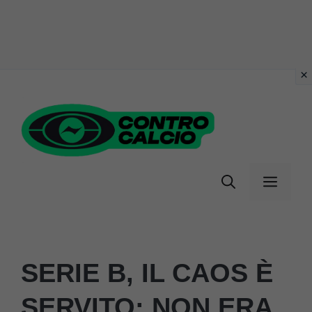
Vai
al
contenuto
Menu
SERIE B, IL CAOS È
SERVITO: NON ERA