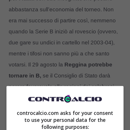
abbastanza sull’economia del torneo. Non
era mai successo di partire così, nemmeno
quando la Serie B iniziò al rovescio (ovvero,
due gare su undici in cartello nel 2003-04),
mentre i tifosi non sanno più a che santo
votarsi. Il 29 agosto la
Reggina potrebbe
tornare in B,
se il Consiglio di Stato darà
parere favorevole alle ragioni dei calabresi,
col Brescia spiazzato e un
Massimo Cellino
sempre più nervoso. In pratica, dopo due
controcalcio.com asks for your consent
to use your personal data for the
giornate di campionati (e nel giorno
following purposes: