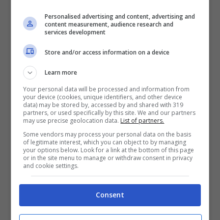
dell’infrasettimanale) potrebbe verificarsi un
Personalised advertising and content, advertising and
altro colpo di scena.
content measurement, audience research and
services development
Store and/or access information on a device
Learn more
Your personal data will be processed and information from
your device (cookies, unique identifiers, and other device
data) may be stored by, accessed by and shared with 319
partners, or used specifically by this site. We and our partners
may use precise geolocation data.
List of partners.
Some vendors may process your personal data on the basis
of legitimate interest, which you can object to by managing
your options below. Look for a link at the bottom of this page
or in the site menu to manage or withdraw consent in privacy
and cookie settings.
Cellino teme per il ripescaggio del suo Brescia (Ansa foto) –
Consent
controcalcio.com