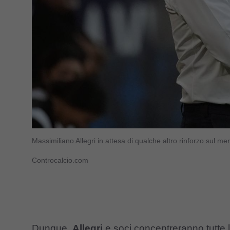
Massimiliano Allegri in attesa di qualche altro rinforzo sul 
Controcalcio.com
Dunque,
Allegri
e soci concentreranno tutte 