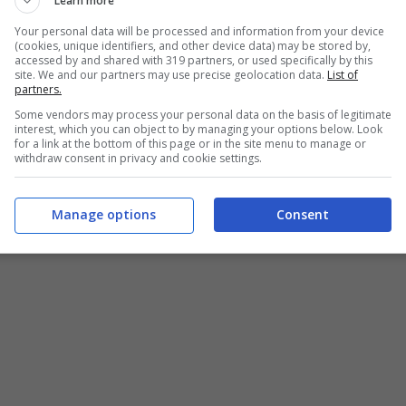
Learn more
Your personal data will be processed and information from your device
(cookies, unique identifiers, and other device data) may be stored by,
accessed by and shared with 319 partners, or used specifically by this
site. We and our partners may use precise geolocation data.
List of
rdi sui social: “Spero di aver
partners.
Some vendors may process your personal data on the basis of legitimate
interest, which you can object to by managing your options below. Look
for a link at the bottom of this page or in the site menu to manage or
withdraw consent in privacy and cookie settings.
Manage options
Consent