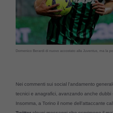
Domenico Berardi di nuovo accostato alla Juventus, ma la po
Nei commenti sui social l’andamento generale è
tecnici e anagrafici, avanzando anche dubbi s
Insomma, a Torino il nome dell’attaccante cal
Twitter
alcuni messaggi che esprimono il malu