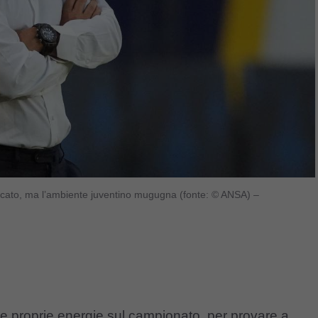
mercato, ma l’ambiente juventino mugugna (fonte: © ANSA) –
le proprie energie sul campionato, per provare a