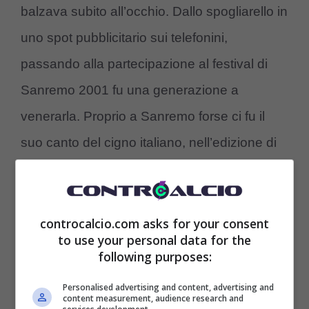
balzava subito all’occhio. Dallo spogliarello in
uno spot pubblicitario sui telefonini,
passando alla partecipazione al festival di
Sanremo 2001 fu una generazione a
venerarla. Proprio a Sanremo forse ci fu il
suo canto del cigno italiano, nell’edizione di
Raffaella Carrà la ricordano più per aver dato
la linea dopo la distruzione di un basso dei
Placebo sul palco, piuttosto che per le qualità
controcalcio.com asks for your consent
to use your personal data for the
artistiche. In fatto a bellezza, però, è rimasta
following purposes:
sempre in hit parade, tra le ultime foto ne
Personalised advertising and content, advertising and
content measurement, audience research and
spicca una in particolare:
Megan Gale in