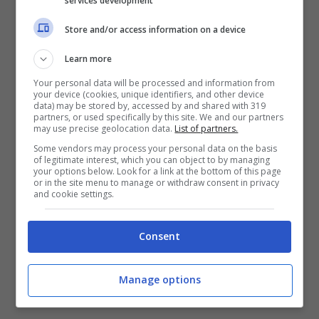
services development
costume
scalda anche i cuori degli italiani.
Store and/or access information on a device
Learn more
Your personal data will be processed and information from
your device (cookies, unique identifiers, and other device
data) may be stored by, accessed by and shared with 319
partners, or used specifically by this site. We and our partners
may use precise geolocation data.
List of partners.
Some vendors may process your personal data on the basis
of legitimate interest, which you can object to by managing
your options below. Look for a link at the bottom of this page
or in the site menu to manage or withdraw consent in privacy
and cookie settings.
Consent
Fisico sempre in forma per Megan Gale (Instagram) –
Manage options
controcalcio.com