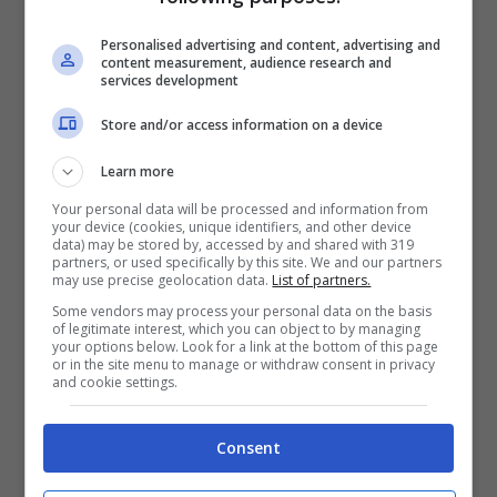
bianconere hanno bisogno di liquidi.
Personalised advertising and content, advertising and
content measurement, audience research and
Ossigeno fresco anche alla luce dei mancati
services development
introiti derivanti dalla mancata partecipazione
Store and/or access information on a device
alle coppe europee.
Learn more
Your personal data will be processed and information from
your device (cookies, unique identifiers, and other device
data) may be stored by, accessed by and shared with 319
partners, or used specifically by this site. We and our partners
may use precise geolocation data.
List of partners.
Some vendors may process your personal data on the basis
of legitimate interest, which you can object to by managing
your options below. Look for a link at the bottom of this page
or in the site menu to manage or withdraw consent in privacy
and cookie settings.
Consent