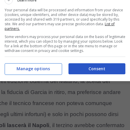
Learn more
Your personal data will be processed and information from your device
(cookies, unique identifiers, and other device data) may be stored by,
accessed by and shared with 319 partners, or used specifically by this
site. We and our partners may use precise geolocation data.
List of
partners.
Some vendors may process your personal data on the basis of legitimate
interest, which you can object to by managing your options below. Look
for a link at the bottom of this page or in the site menu to manage or
withdraw consent in privacy and cookie settings.
Manage options
Consent
ell’edizione odierna del Mattino, la scelta del
 fiducia di Garcia in ritiro, ma preferisce andare
che il tecnico francese non poteva comunque
gli ultimi infortuni) e solo in pochi possono dirsi
li lascerà il Napoli
, il terzino avrebbe confermato