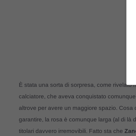
È stata una sorta di sorpresa, come rivelato n
calciatore, che aveva conquistato comunque la
altrove per avere un maggiore spazio. Cosa 
garantire, la rosa è comunque larga (al di là de
titolari davvero irremovibili. Fatto sta che
Zano