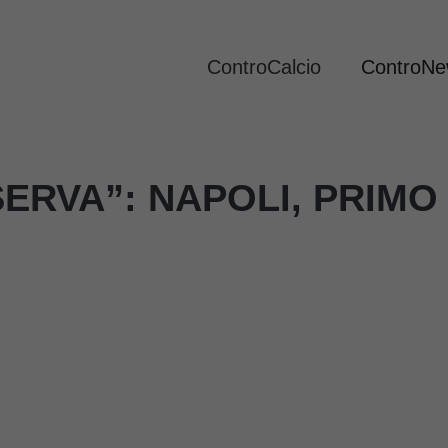
ControCalcio
ControN
SERVA”: NAPOLI, PRIMO