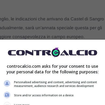
meglio, le indicazioni che arrivano da Castel di Sangro
adualmente, sarà un’annata speciale questa per gli
 maggiore consapevolezza in campo europeo.
sua impronta tattica provando anche a mischiare un
rocampo e dando un respiro largo alla squadra. Dove
controcalcio.com asks for your consent to use
dalla piazza, un elemento che ha già comunicato al
your personal data for the following purposes:
tato dallo spazio esiguo in previsione.
Personalised advertising and content, advertising and content
measurement, audience research and services development
giocherà
Store and/or access information on a device