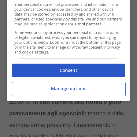
Your personal data will be processed and information from
your device (cookies, unique identifiers, and other device
data) may be stored by, accessed by and shared with 319
partners, or used specifically by this site. We and our partners
may use precise geolocation data.
List of partners.
Some vendors may process your personal data on the basis
of legitimate interest, which you can object to by managing
your options below. Look for a link at the bottom of this page
or in the site menu to manage or withdraw consent in privacy
and cookie settings.
Consent
Roger Ibanez saluta la Roma: addio per lui (Ansa Foto) –
Controcalcio
Manage options
Ebbene,
la sua carriera alla Roma è però
praticamente agli sgoccioli
; manco a dirlo,
sembra ormai prossimo il trasferimento in
Arabia Saudita, all’Al-Ahli, con il calciatore