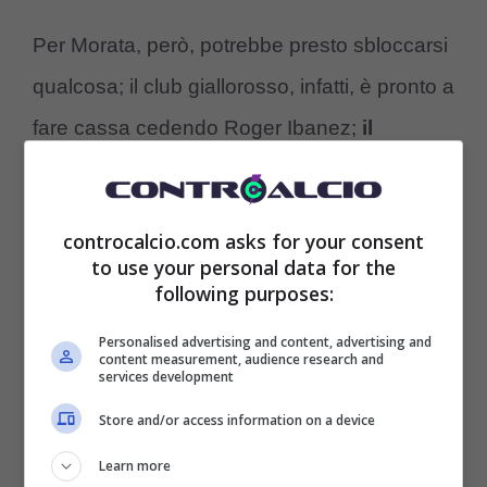
Per Morata, però, potrebbe presto sbloccarsi
qualcosa; il club giallorosso, infatti, è pronto a
fare cassa cedendo Roger Ibanez;
il
difensore brasiliano è stato uno dei punti
di forza della squadra giallorossa
nella
controcalcio.com asks for your consent
scorsa estate. Un centrale di grande forza e
to use your personal data for the
following purposes:
sostanza che ha all’attivo anche qualche gol
grazie al suo colpo di testa letale sui calci
Personalised advertising and content, advertising and
content measurement, audience research and
piazzati ed agli inserimenti.
services development
Store and/or access information on a device
Learn more