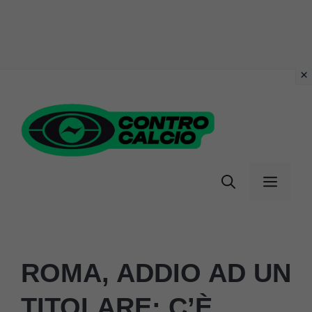
Vai
al
contenuto
Menu
ROMA, ADDIO AD UN
TITOLARE: C’È