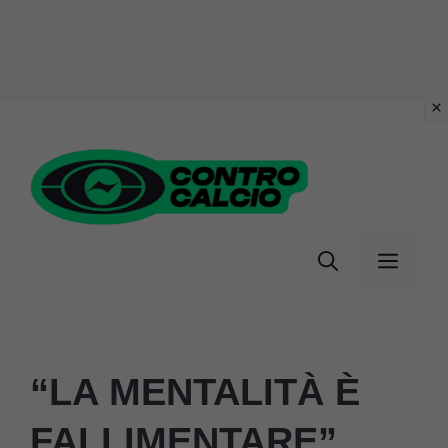
Vai
al
contenuto
Menu
“LA MENTALITÀ È
FALLIMENTARE”,