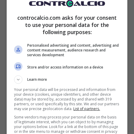
accettano ogni tipo di situazione, come
controcalcio.com asks for your consent
accaduto al Milan nella passata stagione
” ha
to use your personal data for the
esordito Cohen che ha trovato manforte in
following purposes:
Enerix, se possibile ancora più duro.
Personalised advertising and content, advertising and
content measurement, audience research and
services development
“
La mentalità dei napoletani è fallimentare
,
Store and/or access information on a device
io parlo con loro e vincere uno scudetto dopo
Learn more
30 anni ne vale per altri 30
” ha tirato giù duro
Your personal data will be processed and information from
Enerix, ricevendo in contraccambio la pronta
your device (cookies, unique identifiers, and other device
data) may be stored by, accessed by and shared with 319
partners, or used specifically by this site. We and our partners
replica di “Er Faina”. “
Questa è una
may use precise geolocation data.
List of partners.
str***ata
” ha sostenuto l’influencer che ha
Some vendors may process your personal data on the basis
of legitimate interest, which you can object to by managing
your options below. Look for a link at the bottom of this page
riconosciuto i meriti della squadra
or in the site menu to manage or withdraw consent in privacy