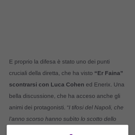
E proprio la difesa è stato uno dei punti
cruciali della diretta, che ha visto
“Er Faina”
scontrarsi con Luca Cohen
ed Enerix. Una
bella discussione, che ha acceso anche gli
animi dei protagonisti. “
I tifosi del Napoli, che
l’anno scorso hanno subìto lo scotto dello
scudetto dopo le critiche estive, adesso