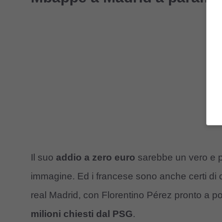
Il suo
addio a zero euro
sarebbe un vero e pr
immagine. Ed i francese sono anche certi di chi 
real Madrid, con Florentino Pérez pronto a p
milioni chiesti dal PSG
.