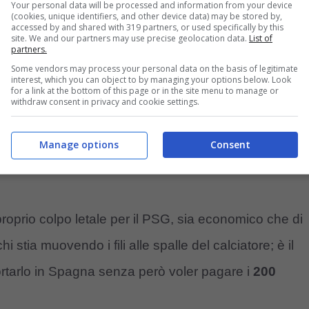
Your personal data will be processed and information from your device
(cookies, unique identifiers, and other device data) may be stored by,
accessed by and shared with 319 partners, or used specifically by this
site. We and our partners may use precise geolocation data.
List of
partners.
Some vendors may process your personal data on the basis of legitimate
interest, which you can object to by managing your options below. Look
for a link at the bottom of this page or in the site menu to manage or
withdraw consent in privacy and cookie settings.
Manage options
Consent
oprio colpo letale per il PSG, sia economico che di
stia muovendo i fili alle spalle del calciatore; è il
ortarlo in Spagna senza però voler pagare i
200