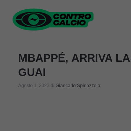
Vai
al
contenuto
MBAPPÉ, ARRIVA LA
GUAI
Agosto 1, 2023
di
Giancarlo Spinazzola