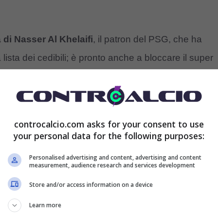
a di Nasser Al Khelaifi
, il patron del PSG, che ha
lista dei cedibili; è pronto anche a bloccare il super
al club parigino.
tti i costi
evitare che si svincoli a parametro zero
,
controcalcio.com asks for your consent to use
e dalla sua cessione. Ecco perché è infuriato con il
your personal data for the following purposes:
ortamento del club francese tanto da essere disposto
Personalised advertising and content, advertising and content
re tutti i suoi compensi per poi andare via a
measurement, audience research and services development
Store and/or access information on a device
Learn more
o zero: il PSG all’attacco